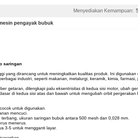
Menyediakan Kemampuan:
mesin pengayak bubuk
ro saringan
i yang dirancang untuk meningkatkan kualitas produk. Ini digunakan u
erbagai industri, seperti makanan, metalurgi, keramik, kimia, farmasi,
r getaran, dilengkapi palu eksentrisitas di kedua sisi motor, ubah g
t dasar di kedua sisi atas dan bawah untuk mengubah orbit pergerakan
n cocok untuk digunakan.
anan mencuci.
 terbang, ukuran saringan bubuk antara 500 mesh dan 0,028 mm.
erus menerus.
ya 3-5 untuk mengganti layar.
disarankan.