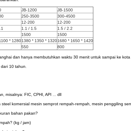
0
JB-1200
JB-1500
00
250-3500
300-4500
12-200
12-200
.1
1.1 / 1.5
1.5 / 2.2
1500
1500
1100 * 1280
1380 * 1350 * 1320
1680 * 1650 * 1420
550
800
hanghai dan hanya membutuhkan waktu 30 menit untuk sampai ke kota 
dari 10 tahun.
 misalnya: FIC, CPHI, API ... dll
s steel komersial mesin semprot rempah-rempah, mesin penggiling semp
 ukuran bahan pakan?
mpah? (kg / jam)