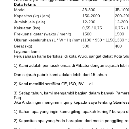
Data teknis
Model
JB-800
JB-100
Kapasitas (kg / jam)
150-2000
200-29
Jumlah jala (jala)
12-200
12-200
Kekuatan (kw)
0,55 / 0,75
0,75 / 1
Frekuensi getar (waktu / menit)
1500
1500
Ukuran keseluruhan (L * W * H) (mm)
1100 * 950 * 1150
1330 * 
Berat (kg)
300
400
Layanan kami
Perusahaan kami berlokasi di kota Wuxi, sangat dekat Kota S
1) Kami adalah pemasok emas di Alibaba dengan sejarah lebih 
Dan sejarah pabrik kami adalah lebih dari 15 tahun.
2) Kami memiliki sertifikat CE, ISO, BV ... dll.
3) Setiap tahun, kami mengambil bagian dalam banyak Pameran,
Faq:
Jika Anda ingin mengirim inquriy kepada saya tentang Stainles
1) Bahan apa yang ingin kamu giling, apakah kering? berapa
2) Kapasitas apa yang Anda harapkan dari mesin penggiling re