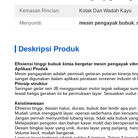
Kemasan Rincian:
Kotak Dan Wadah Kayu
Menyoroti:
mesin pengayak bubuk
, 
Deskripsi Produk
Efisiensi tinggi bubuk kimia bergetar mesin pengayak vib
Aplikasi Produk
Mesin pengayakan adalah pemisah getaran putaran kinerja tingg
sangat digunakan dalam aplikasi perataan screener industri di b
Prinsip struktur
Saringan getar seri JB menggunakan motor tegak sebagai sumbe
lewati ketiga gerakan ini ke permukaan layar. Sesuaikan sudu
Keistimewaan
Efisiensi tinggi, desain halus, durasi, bubuk dan lendir apa pu
Mudah untuk mengganti layar, operasi sederhana dan kenyam
Jangan pernah menyumbat lubang kerja, tidak ada bubuk yang
Melepaskan pengotor dan bahan kasar mobil dan beroperasi t
Desain bingkai layar yang unik, durasi layar yang panjang, han
Volume kecil, mudah bergerak.
Lapisan layar tertinggi adalah sekitar 5 lapisan. Tetapi 3 layer 