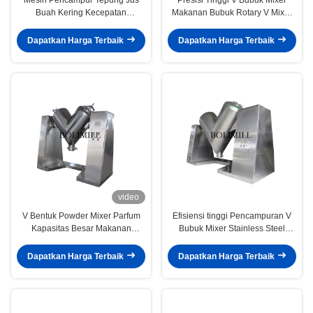
Buah Kering Kecepatan
Makanan Bubuk Rotary V Mixer
Disesuaikan, Blender Pita Industri
Mesin Pengolah Obat
Dapatkan Harga Terbaik
Dapatkan Harga Terbaik
video
V Bentuk Powder Mixer Parfum
Efisiensi tinggi Pencampuran V
Kapasitas Besar Makanan
Bubuk Mixer Stainless Steel
Kesehatan Pengobatan Obat
Oatmeal Bahan Kimia
Pengolahan
Dapatkan Harga Terbaik
Dapatkan Harga Terbaik