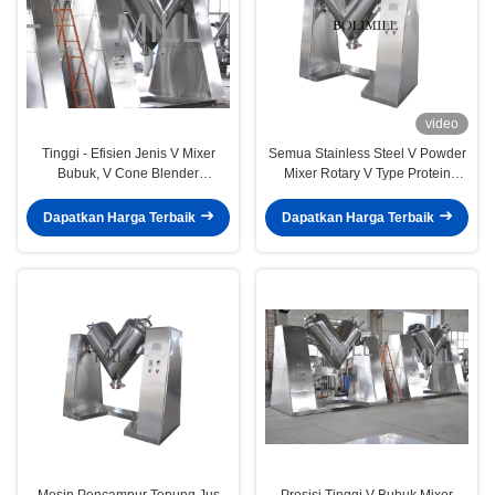
video
Tinggi - Efisien Jenis V Mixer
Semua Stainless Steel V Powder
Bubuk, V Cone Blender
Mixer Rotary V Type Protein
Pharmaceutical Line
Mixing Machine
Dapatkan Harga Terbaik
Dapatkan Harga Terbaik
Mesin Pencampur Tepung Jus
Presisi Tinggi V Bubuk Mixer