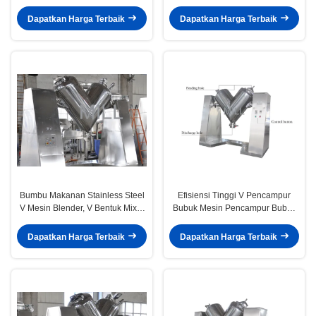
Mesin Pencampur Makanan Suku
Cadang Gratis
Dapatkan Harga Terbaik
Dapatkan Harga Terbaik
Bumbu Makanan Stainless Steel
Efisiensi Tinggi V Pencampur
V Mesin Blender, V Bentuk Mixer
Bubuk Mesin Pencampur Bubuk
Bubuk Stabil
Farmasi
Dapatkan Harga Terbaik
Dapatkan Harga Terbaik