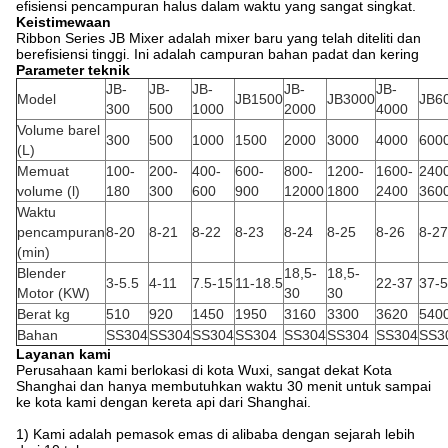
efisiensi pencampuran halus dalam waktu yang sangat singkat.
Keistimewaan
Ribbon Series JB Mixer adalah mixer baru yang telah diteliti dan
berefisiensi tinggi. Ini adalah campuran bahan padat dan kering
Parameter teknik
JB-
JB-
JB-
JB-
JB-
Model
JB1500
JB3000
JB6
300
500
1000
2000
4000
Volume barel
300
500
1000
1500
2000
3000
4000
600
(L)
Memuat
100-
200-
400-
600-
800-
1200-
1600-
240
volume (l)
180
300
600
900
12000
1800
2400
360
Waktu
pencampuran
8-20
8-21
8-22
8-23
8-24
8-25
8-26
8-27
(min)
Blender
18,5-
18,5-
3-5.5
4-11
7.5-15
11-18.5
22-37
37-
Motor (KW)
30
30
Berat kg
510
920
1450
1950
3160
3300
3620
540
Bahan
SS304
SS304
SS304
SS304
SS304
SS304
SS304
SS3
Layanan kami
Perusahaan kami berlokasi di kota Wuxi, sangat dekat Kota
Shanghai dan hanya membutuhkan waktu 30 menit untuk sampai
ke kota kami dengan kereta api dari Shanghai.
1) Kami adalah pemasok emas di alibaba dengan sejarah lebih