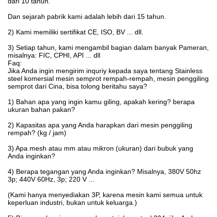
dari 10 tahun.
Dan sejarah pabrik kami adalah lebih dari 15 tahun.
2) Kami memiliki sertifikat CE, ISO, BV ... dll.
3) Setiap tahun, kami mengambil bagian dalam banyak Pameran,
misalnya: FIC, CPHI, API ... dll
Faq:
Jika Anda ingin mengirim inquriy kepada saya tentang Stainless
steel komersial mesin semprot rempah-rempah, mesin penggiling
semprot dari Cina, bisa tolong beritahu saya?
1) Bahan apa yang ingin kamu giling, apakah kering?
berapa
ukuran bahan pakan?
2) Kapasitas apa yang Anda harapkan dari mesin penggiling
rempah?
(kg / jam)
3) Apa mesh atau mm atau mikron (ukuran) dari bubuk yang
Anda inginkan?
4) Berapa tegangan yang Anda inginkan?
Misalnya, 380V 50hz
3p;
440V 60Hz, 3p;
220 V ...
(Kami hanya menyediakan 3P, karena mesin kami semua untuk
keperluan industri, bukan untuk keluarga.)