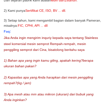
Dan sejarah pabrik kami adalah
lebih dari
15
tahun
.
2) Kami punya
Sertifikat CE, ISO, BV ... dll.
3) Setiap tahun, kami mengambil bagian dalam banyak Pameran,
misalnya:
FIC, CPHI, API ... dll
Faq:
Jika Anda ingin mengirim inquriy kepada saya tentang
Stainless
steel komersial mesin semprot Rempah-rempah, mesin
penggiling semprot dari Cina
, bisa
tolong beritahu saya
1) Bahan apa yang ingin kamu giling, apakah kering?berapa
ukuran bahan pakan?
2) Kapasitas apa yang Anda harapkan dari mesin penggiling
rempah?(kg / jam)
3) Apa mesh atau mm atau mikron (ukuran) dari bubuk yang
Anda inginkan?