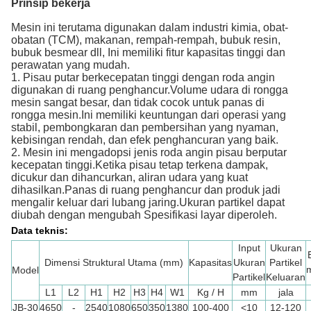
Prinsip bekerja
Mesin ini terutama digunakan dalam industri kimia, obat-
obatan (TCM), makanan, rempah-rempah, bubuk resin, 
bubuk besmear dll, Ini memiliki fitur kapasitas tinggi dan 
perawatan yang mudah.
1. Pisau putar berkecepatan tinggi dengan roda angin
digunakan di ruang penghancur.Volume udara di rongga
mesin sangat besar, dan tidak cocok untuk panas di
rongga mesin.Ini memiliki keuntungan dari operasi yang
stabil, pembongkaran dan pembersihan yang nyaman,
kebisingan rendah, dan efek penghancuran yang baik.
2. Mesin ini mengadopsi jenis roda angin pisau berputar
kecepatan tinggi.Ketika pisau tetap terkena dampak,
dicukur dan dihancurkan, aliran udara yang kuat
dihasilkan.Panas di ruang penghancur dan produk jadi
mengalir keluar dari lubang jaring.Ukuran partikel dapat
diubah dengan mengubah Spesifikasi layar diperoleh.
Data teknis:
Input
Ukuran
Dimensi Struktural Utama (mm)
Kapasitas
Ukuran
Partikel
Model
Partikel
Keluaran
L1
L2
H1
H2
H3
H4
W1
Kg / H
mm
jala
JB-30
4650
-
2540
1080
650
350
1380
100-400
<10
12-120