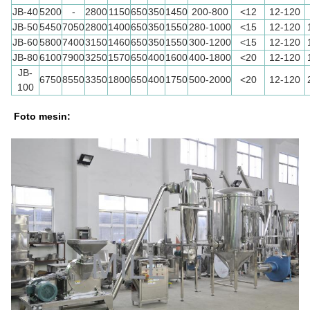
JB-40
5200
-
2800
1150
650
350
1450
200-800
<12
12-120
JB-50
5450
7050
2800
1400
650
350
1550
280-1000
<15
12-120
JB-60
5800
7400
3150
1460
650
350
1550
300-1200
<15
12-120
JB-80
6100
7900
3250
1570
650
400
1600
400-1800
<20
12-120
JB-
6750
8550
3350
1800
650
400
1750
500-2000
<20
12-120
100
Foto mesin: